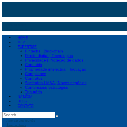
Área do cliente
Agendar uma reunião
HOME
MCZ
EXPERTISE
Fintechs | Blockchain
Direito digital | Tecnologias
Privacidade | Proteção de dados
Cannabis
Propriedade intelectual | Inovação
Compliance
Contratos
Societário | M&A | Novos negócios
Contencioso estratégico
Tributário
NA MÍDIA
BLOG
CONTATO
Agendar uma reunião
Área do cliente