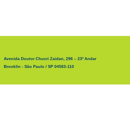
Avenida Doutor Chucri Zaidan, 296 – 23º Andar
Brooklin - São Paulo / SP 04583-110