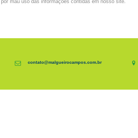
s por mau uso das informações contidas em nosso site.
contato@malgueirocampos.com.br