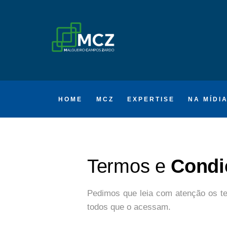
HOME
MCZ
EXPERTISE
NA MÍDI
Termos e
Condi
Pedimos que leia com atenção os te
todos que o acessam.