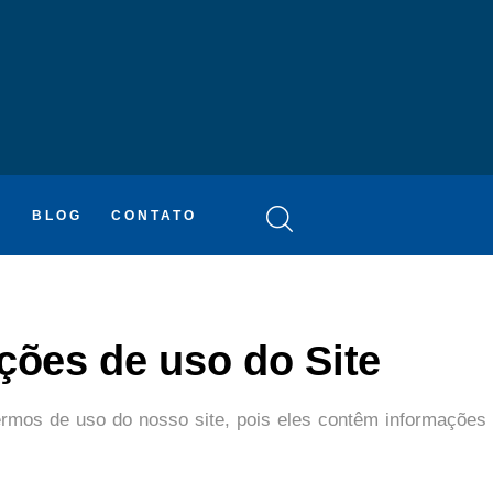
HOME
MCZ
EXPERTISE
NA MÍDIA
A
BLOG
CONTATO
BLOG
CONTATO
ções de uso do Site
rmos de uso do nosso site, pois eles contêm informações