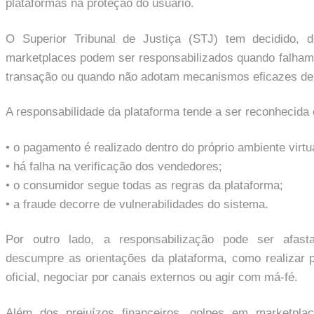
plataformas na proteção do usuário.
O Superior Tribunal de Justiça (STJ) tem decidido, d
marketplaces podem ser responsabilizados quando falham
transação ou quando não adotam mecanismos eficazes de 
A responsabilidade da plataforma tende a ser reconhecida
• o pagamento é realizado dentro do próprio ambiente virtu
• há falha na verificação dos vendedores;
• o consumidor segue todas as regras da plataforma;
• a fraude decorre de vulnerabilidades do sistema.
Por outro lado, a responsabilização pode ser afas
descumpre as orientações da plataforma, como realizar 
oficial, negociar por canais externos ou agir com má-fé.
Além dos prejuízos financeiros, golpes em marketpl