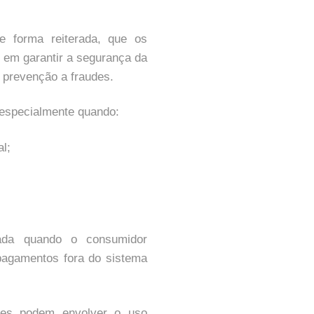
e forma reiterada, que os
 em garantir a segurança da
prevenção a fraudes.
 especialmente quando:
al;
tada quando o consumidor
pagamentos fora do sistema
aces podem envolver o uso