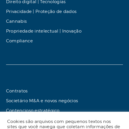
Direito digital | Tecnologias
Privacidade | Proteção de dados
Cannabis
Propriedade intelectual | Inovação
Compliance
Contratos
Societário M&A e novos negócios
Contencioso estratégico
Tributário
Cookies são arquivos com pequenos textos nos
sites que você navega que coletam informações de