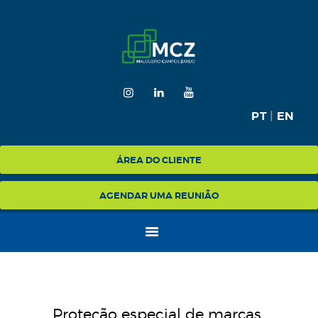
HOME
MCZ
PT
|
EN
EXPERTISE
NA MÍDIA
ÁREA DO CLIENTE
BLOG
AGENDAR UMA REUNIÃO
CONTATO
Proteção especial de marcas