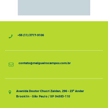
+55 (11) 3717-9106
contato@malgueirocampos.com.br
Avenida Doutor Chucri Zaidan, 296 – 23º Andar
Brooklin - São Paulo / SP 04583-110