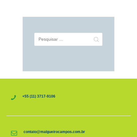
Pesquisar
por:
+55 (11) 3717-9106
contato@malgueirocampos.com.br