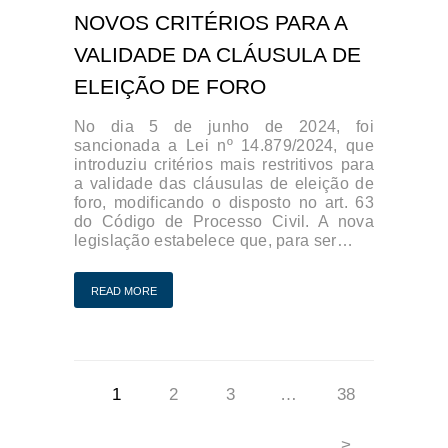
NOVOS CRITÉRIOS PARA A
VALIDADE DA CLÁUSULA DE
ELEIÇÃO DE FORO
No dia 5 de junho de 2024, foi
sancionada a Lei nº 14.879/2024, que
introduziu critérios mais restritivos para
a validade das cláusulas de eleição de
foro, modificando o disposto no art. 63
do Código de Processo Civil. A nova
legislação estabelece que, para ser…
READ MORE
Navegação
PAGE
1
PAGE
2
PAGE
3
…
PAGE
38
por
posts
>