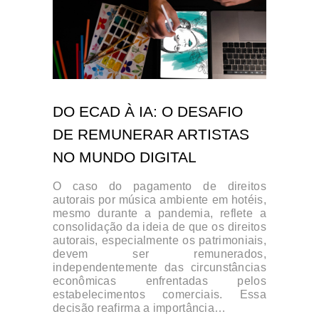
DO ECAD À IA: O DESAFIO
DE REMUNERAR ARTISTAS
NO MUNDO DIGITAL
O caso do pagamento de direitos
autorais por música ambiente em hotéis,
mesmo durante a pandemia, reflete a
consolidação da ideia de que os direitos
autorais, especialmente os patrimoniais,
devem ser remunerados,
independentemente das circunstâncias
econômicas enfrentadas pelos
estabelecimentos comerciais. Essa
decisão reafirma a importância…