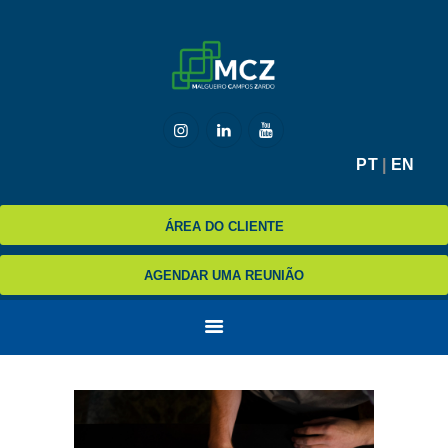
HOME
MCZ
EXPERTISE
NA MÍDIA
BLOG
PT
|
EN
CONTATO
ÁREA DO CLIENTE
AGENDAR UMA REUNIÃO