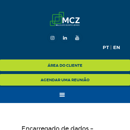
HOME
MCZ
EXPERTISE
NA MÍDIA
BLOG
PT
|
EN
CONTATO
ÁREA DO CLIENTE
AGENDAR UMA REUNIÃO
Encarregado de dados –