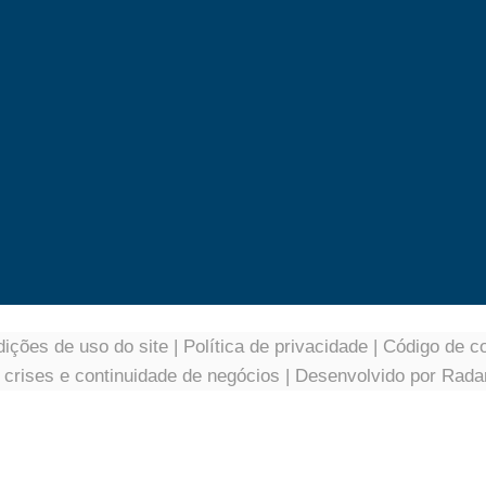
ições de uso do site
|
Política de privacidade
|
Código de c
e crises e continuidade de negócios
| Desenvolvido por
Rada