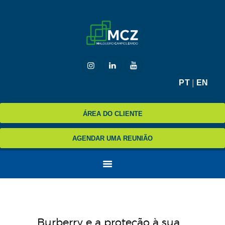
HOME
MCZ
PT
|
EN
EXPERTISE
NA MÍDIA
ÁREA DO CLIENTE
BLOG
AGENDAR UMA REUNIÃO
CONTATO
Burberry e a proteção à sua