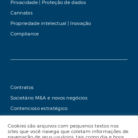
Privacidade | Proteção de dados
Cannabis
Propriedade intelectual | Inovação
Compliance
Contratos
Societário M&A e novos negócios
Contencioso estratégico
Tributário
Cookies são arquivos com pequenos textos nos
Advogado online
sites que você navega que coletam informações de
navegação de seus usuários, tais como dia e hora