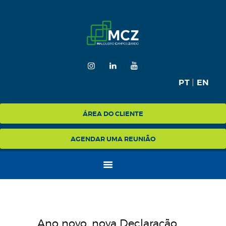
HOME
MCZ
PT
|
EN
EXPERTISE
NA MÍDIA
ÁREA DO CLIENTE
BLOG
AGENDAR UMA REUNIÃO
CONTATO
Ano novo, nova Declaração