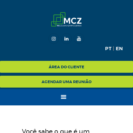
HOME
MCZ
PT
|
EN
EXPERTISE
NA MÍDIA
ÁREA DO CLIENTE
BLOG
AGENDAR UMA REUNIÃO
CONTATO
Você sabe o que é um