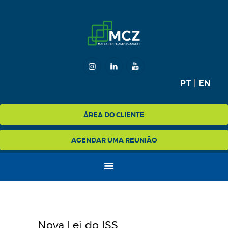
HOME
MCZ
PT
|
EN
EXPERTISE
NA MÍDIA
ÁREA DO CLIENTE
BLOG
AGENDAR UMA REUNIÃO
CONTATO
Nova Lei do ISS