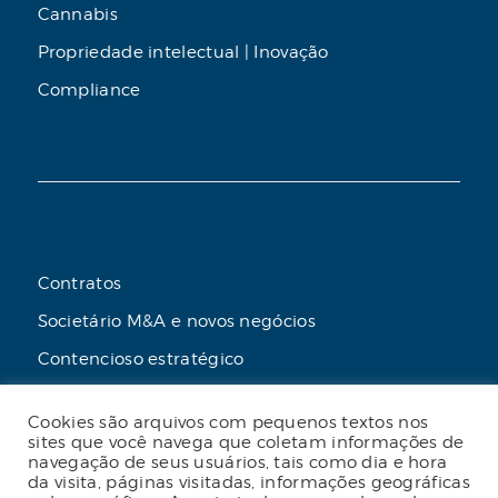
Cannabis
Propriedade intelectual | Inovação
Compliance
Contratos
Societário M&A e novos negócios
Contencioso estratégico
Tributário
Cookies são arquivos com pequenos textos nos
Advogado online
sites que você navega que coletam informações de
navegação de seus usuários, tais como dia e hora
Planos de assessoria mensal
da visita, páginas visitadas, informações geográficas