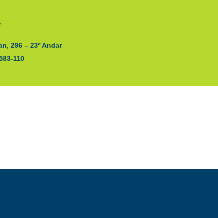
r
n, 296 – 23º Andar
4583-110