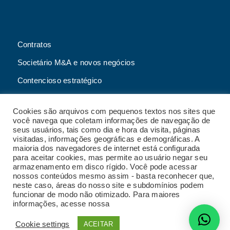
Contratos
Societário M&A e novos negócios
Contencioso estratégico
Tributário
Cookies são arquivos com pequenos textos nos sites que
Advogado online
você navega que coletam informações de navegação de
seus usuários, tais como dia e hora da visita, páginas
Planos de assessoria mensal
visitadas, informações geográficas e demográficas. A
maioria dos navegadores de internet está configurada
para aceitar cookies, mas permite ao usuário negar seu
armazenamento em disco rígido. Você pode acessar
nossos conteúdos mesmo assim - basta reconhecer que,
2023 Malgueiro Campos Zardo Advocacia |
neste caso, áreas do nosso site e subdomínios podem
Termos e condições de uso do site
|
Política de
funcionar de modo não otimizado. Para maiores
privacidade
|
Código de conduta
|
Política de
informações, acesse nossa
Política de Privacidade
privacidade para fornecedores
|
Política de
gestão de crises e continuidade de negócios
|
Cookie settings
ACEITAR