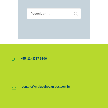
Pesquisar
por:
+55 (11) 3717-9106
contato@malgueirocampos.com.br