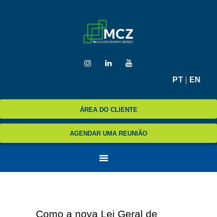
HOME
MCZ
PT
|
EN
EXPERTISE
NA MÍDIA
ÁREA DO CLIENTE
BLOG
AGENDAR UMA REUNIÃO
CONTATO
Como a nova Lei Geral de