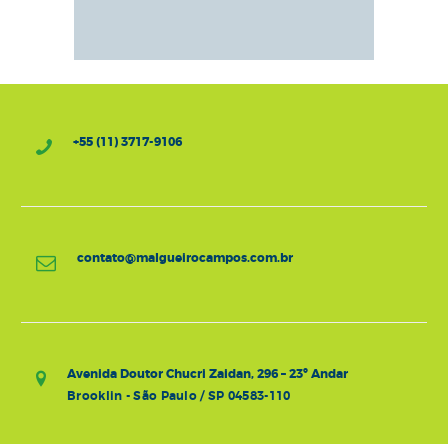
+55 (11) 3717-9106
contato@malgueirocampos.com.br
Avenida Doutor Chucri Zaidan, 296 – 23º Andar
Brooklin - São Paulo / SP 04583-110