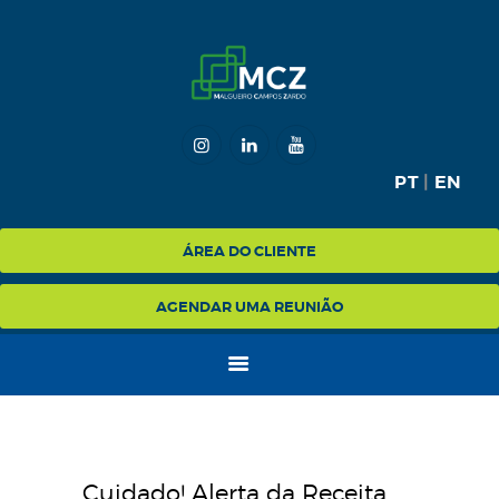
HOME
MCZ
PT
|
EN
EXPERTISE
NA MÍDIA
ÁREA DO CLIENTE
BLOG
AGENDAR UMA REUNIÃO
CONTATO
Cuidado! Alerta da Receita