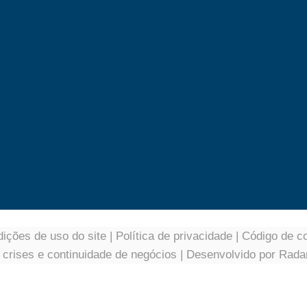
ições de uso do site
|
Política de privacidade
|
Código de c
e crises e continuidade de negócios
| Desenvolvido por
Rada