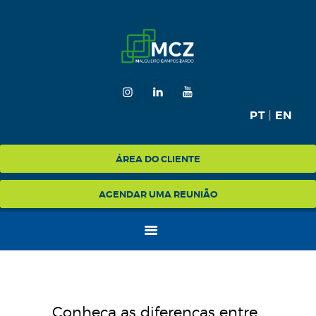
HOME
MCZ
PT
|
EN
EXPERTISE
NA MÍDIA
ÁREA DO CLIENTE
BLOG
AGENDAR UMA REUNIÃO
CONTATO
Conheça as diferenças entre