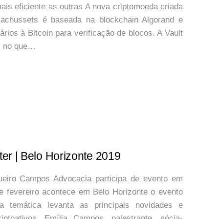
s eficiente as outras A nova criptomoeda criada
sachussets é baseada na blockchain Algorand e
ios à Bitcoin para verificação de blocos. A Vault
el no que…
er | Belo Horizonte 2019
gueiro Campos Advocacia participa de evento em
e fevereiro acontece em Belo Horizonte o evento
a temática levanta as principais novidades e
ptoativos. Emília Campos, palestrante, sócia-