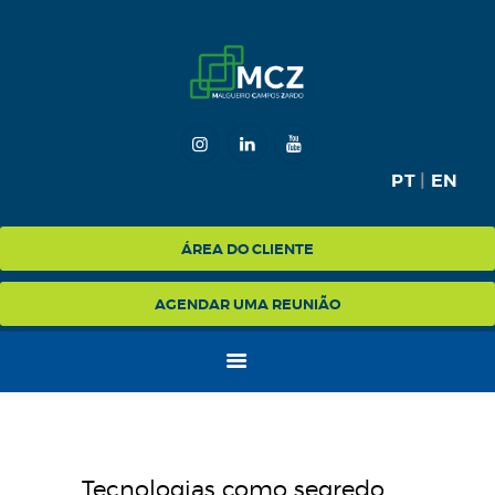
HOME
MCZ
PT
|
EN
EXPERTISE
NA MÍDIA
ÁREA DO CLIENTE
BLOG
AGENDAR UMA REUNIÃO
CONTATO
Tecnologias como segredo