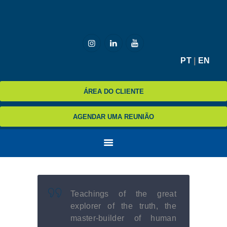
HOME
PT
|
EN
MCZ
ÁREA DO CLIENTE
EXPERTISE
NA MÍDIA
AGENDAR UMA REUNIÃO
BLOG
CONTATO
Teachings of the great
explorer of the truth, the
master-builder of human