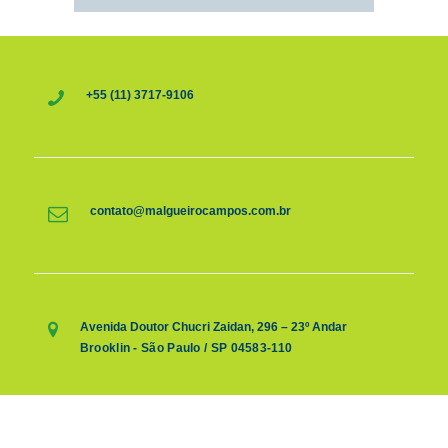
+55 (11) 3717-9106
contato@malgueirocampos.com.br
Avenida Doutor Chucri Zaidan, 296 – 23º Andar
Brooklin - São Paulo / SP 04583-110