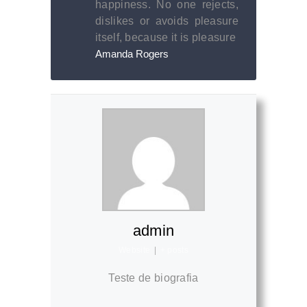
happiness. No one rejects,
dislikes or avoids pleasure
itself, because it is pleasure
Amanda Rogers
admin
Website
|
+ posts
Teste de biografia