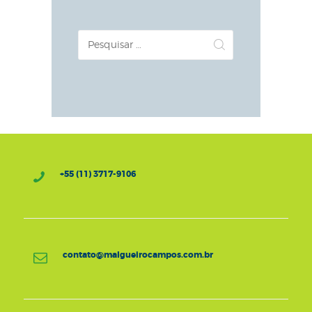
Pesquisar
por:
+55 (11) 3717-9106
contato@malgueirocampos.com.br