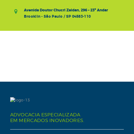
Avenida Doutor Chucri Zaidan, 296 – 23º Andar
Brooklin - São Paulo / SP 04583-110
ADVOCACIA ESPECIALIZADA
EM MERCADOS INOVADORES.