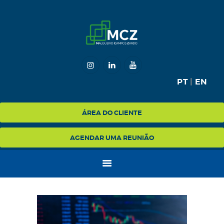
HOME
MCZ
PT
|
EN
EXPERTISE
NA MÍDIA
ÁREA DO CLIENTE
BLOG
AGENDAR UMA REUNIÃO
CONTATO