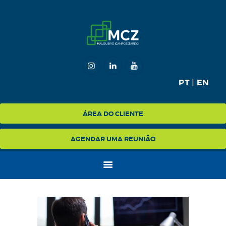
HOME
MCZ
PT
|
EN
EXPERTISE
NA MÍDIA
ÁREA DO CLIENTE
BLOG
AGENDAR UMA REUNIÃO
CONTATO