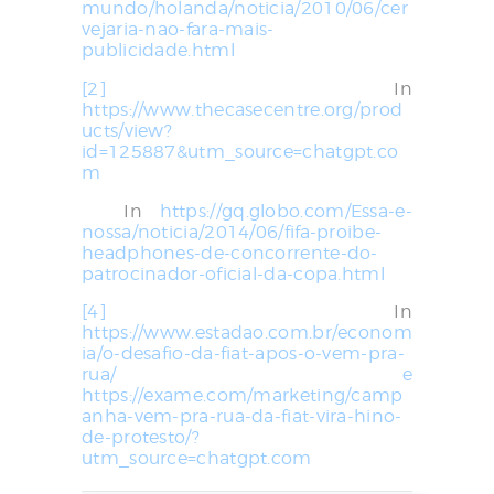
mundo/holanda/noticia/2010/06/cer
vejaria-nao-fara-mais-
publicidade.html
[2]
In
https://www.thecasecentre.org/prod
ucts/view?
id=125887&utm_source=chatgpt.co
m
[3]
In
https://gq.globo.com/Essa-e-
nossa/noticia/2014/06/fifa-proibe-
headphones-de-concorrente-do-
patrocinador-oficial-da-copa.html
[4]
In
https://www.estadao.com.br/econom
ia/o-desafio-da-fiat-apos-o-vem-pra-
rua/
e
https://exame.com/marketing/camp
anha-vem-pra-rua-da-fiat-vira-hino-
de-protesto/?
utm_source=chatgpt.com