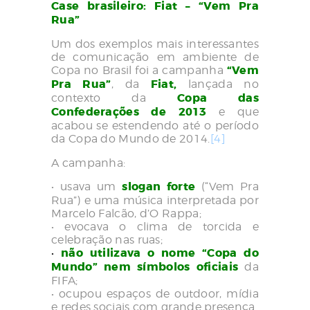
Case brasileiro: Fiat – “Vem Pra
Rua”
Um dos exemplos mais interessantes
de comunicação em ambiente de
Copa no Brasil foi a campanha
“Vem
Pra Rua”
, da
Fiat,
lançada no
contexto da
Copa das
Confederações de 2013
e que
acabou se estendendo até o período
da Copa do Mundo de 2014.
[4]
A campanha:
• usava um
slogan forte
(“Vem Pra
Rua”) e uma música interpretada por
Marcelo Falcão, d’O Rappa;
• evocava o clima de torcida e
celebração nas ruas;
•
não utilizava o nome “Copa do
Mundo” nem símbolos oficiais
da
FIFA;
• ocupou espaços de outdoor, mídia
e redes sociais com grande presença.