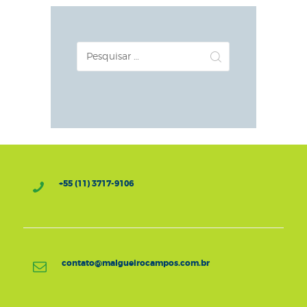
Pesquisar
por:
+55 (11) 3717-9106
contato@malgueirocampos.com.br