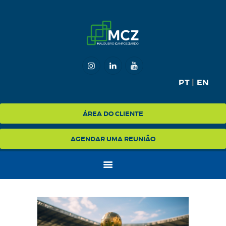
HOME
MCZ
PT
|
EN
EXPERTISE
NA MÍDIA
ÁREA DO CLIENTE
BLOG
AGENDAR UMA REUNIÃO
CONTATO