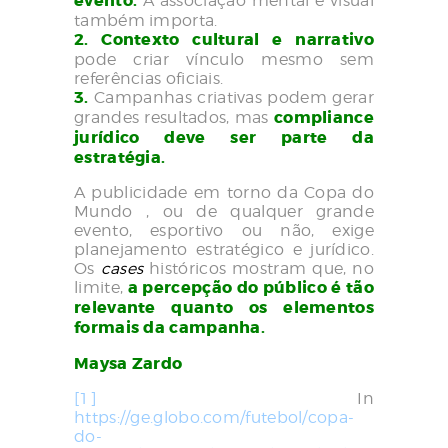
evento.
A associação mental e visual
também importa.
2. Contexto cultural e narrativo
pode criar vínculo mesmo sem
referências oficiais.
3.
Campanhas criativas podem gerar
grandes resultados, mas
compliance
jurídico deve ser parte da
estratégia.
A publicidade em torno da Copa do
Mundo , ou de qualquer grande
evento, esportivo ou não, exige
planejamento estratégico e jurídico.
Os
cases
históricos mostram que, no
limite,
a percepção do público é tão
relevante quanto os elementos
formais da campanha.
Maysa Zardo
[1]
In
https://ge.globo.com/futebol/copa-
do-