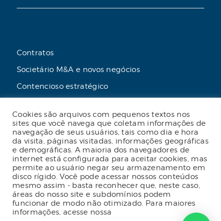
Contratos
Societário M&A e novos negócios
Contencioso estratégico
Tributário
Cookies são arquivos com pequenos textos nos
Advogado online
sites que você navega que coletam informações de
navegação de seus usuários, tais como dia e hora
Planos de assessoria mensal
da visita, páginas visitadas, informações geográficas
e demográficas. A maioria dos navegadores de
internet está configurada para aceitar cookies, mas
permite ao usuário negar seu armazenamento em
disco rígido. Você pode acessar nossos conteúdos
2023 Malgueiro Campos Zardo Advocacia |
mesmo assim - basta reconhecer que, neste caso,
Termos e condições de uso do site
|
Política
áreas do nosso site e subdomínios podem
de privacidade
|
Código de conduta
|
funcionar de modo não otimizado. Para maiores
Política de privacidade para fornecedores
|
informações, acesse nossa
Política de Privacidade