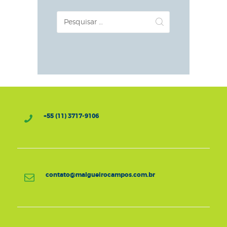
Pesquisar
por:
+55 (11) 3717-9106
contato@malgueirocampos.com.br