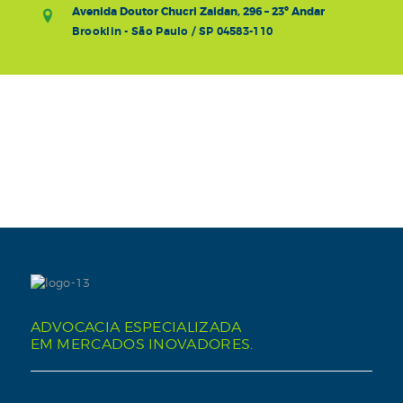
Avenida Doutor Chucri Zaidan, 296 – 23º Andar
Brooklin - São Paulo / SP 04583-110
ADVOCACIA ESPECIALIZADA
EM MERCADOS INOVADORES.