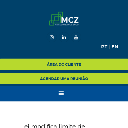
HOME
MCZ
PT
|
EN
EXPERTISE
NA MÍDIA
ÁREA DO CLIENTE
BLOG
AGENDAR UMA REUNIÃO
CONTATO
Lei modifica limite de