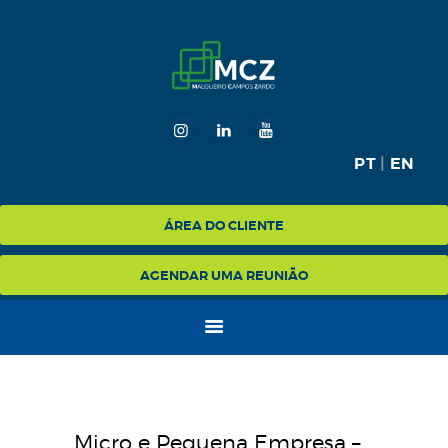
HOME
MCZ
PT
|
EN
EXPERTISE
NA MÍDIA
ÁREA DO CLIENTE
BLOG
AGENDAR UMA REUNIÃO
CONTATO
Micro e Pequena Empresa –