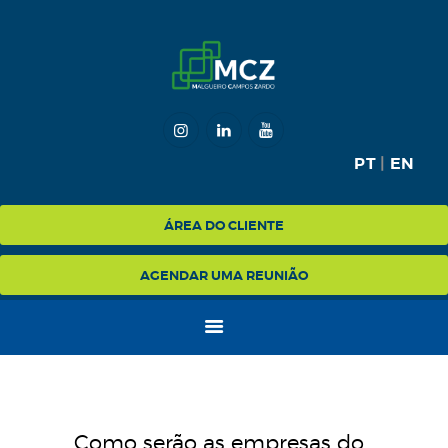
HOME
MCZ
PT
|
EN
EXPERTISE
NA MÍDIA
ÁREA DO CLIENTE
BLOG
AGENDAR UMA REUNIÃO
CONTATO
Como serão as empresas do