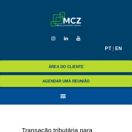
HOME
MCZ
EXPERTISE
NA MÍDIA
BLOG
PT
|
EN
CONTATO
ÁREA DO CLIENTE
AGENDAR UMA REUNIÃO
Transação tributária para