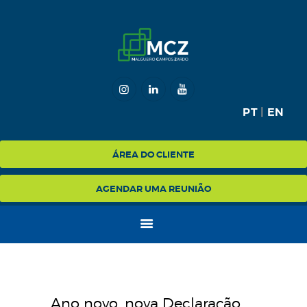
HOME
MCZ
PT
|
EN
EXPERTISE
NA MÍDIA
ÁREA DO CLIENTE
BLOG
AGENDAR UMA REUNIÃO
CONTATO
Ano novo, nova Declaração