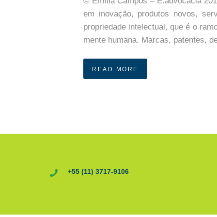
© Emília Campos – E.advocacia 20
em inovação, produtos novos, serv
propriedade intelectual, que é o ramo
mente humana. Marcas, patentes, 
READ MORE
+55 (11) 3717-9106