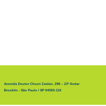
Avenida Doutor Chucri Zaidan, 296 – 23º Andar
Brooklin - São Paulo / SP 04583-110