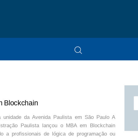
HOME
MCZ
EXPERTISE
NA MÍDIA
BLOG
CONTATO
P
m Blockchain
po
na unidade da Avenida Paulista em São Paulo A
istração Paulista lançou o MBA em Blockchain
do a profissionais de lógica de programação ou