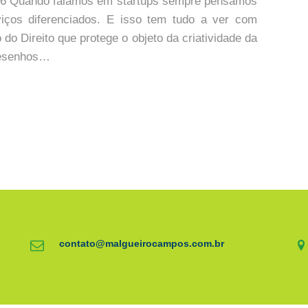
16 Quando falamos em startups sempre pensamos
iços diferenciados. E isso tem tudo a ver com
 do Direito que protege o objeto da criatividade da
desenhos…
contato@malgueirocampos.com.br