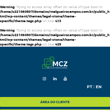
Warning
: Trying to access array offset on value of type bool in
/home/u221060507/domains/malgueirocampos.com.br/public_h
tml/wp-content/themes/legal-stone/theme-
specific/theme.tags.php
on line
413
HOME
Warning
: Trying to access array offset on value of type bool in
/home/u221060507/domains/malgueirocampos.com.br/public_h
MCZ
tml/wp-content/themes/legal-stone/theme-
specific/theme.tags.php
on line
425
EXPERTISE
NA MÍDIA
BLOG
CONTATO
PT
|
EN
ÁREA DO CLIENTE