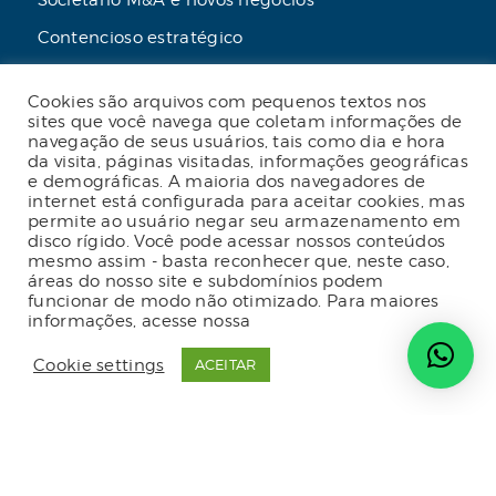
Societário M&A e novos negócios
Contencioso estratégico
Tributário
Cookies são arquivos com pequenos textos nos
Advogado online
sites que você navega que coletam informações de
navegação de seus usuários, tais como dia e hora
Planos de assessoria mensal
da visita, páginas visitadas, informações geográficas
e demográficas. A maioria dos navegadores de
internet está configurada para aceitar cookies, mas
permite ao usuário negar seu armazenamento em
disco rígido. Você pode acessar nossos conteúdos
2023 Malgueiro Campos Zardo Advocacia |
mesmo assim - basta reconhecer que, neste caso,
Termos e condições de uso do site
|
Política
áreas do nosso site e subdomínios podem
de privacidade
|
Código de conduta
|
funcionar de modo não otimizado. Para maiores
Política de privacidade para fornecedores
|
informações, acesse nossa
Política de Privacidade
Política de gestão de crises e continuidade
de negócios
| Desenvolvido por
Radar do
Cookie settings
ACEITAR
Marketing