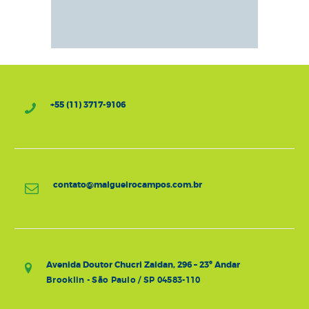
+55 (11) 3717-9106
contato@malgueirocampos.com.br
Avenida Doutor Chucri Zaidan, 296 – 23º Andar
Brooklin - São Paulo / SP 04583-110