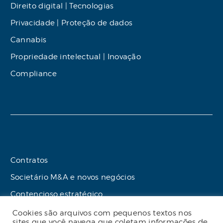
Direito digital | Tecnologias
Privacidade | Proteção de dados
Cannabis
Propriedade intelectual | Inovação
Compliance
Contratos
Societário M&A e novos negócios
Contencioso estratégico
Tributário
Cookies são arquivos com pequenos textos nos
sites que você navega que coletam informações de