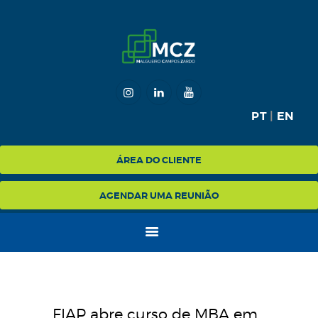
HOME
MCZ
PT
|
EN
EXPERTISE
NA MÍDIA
ÁREA DO CLIENTE
BLOG
AGENDAR UMA REUNIÃO
CONTATO
FIAP abre curso de MBA em