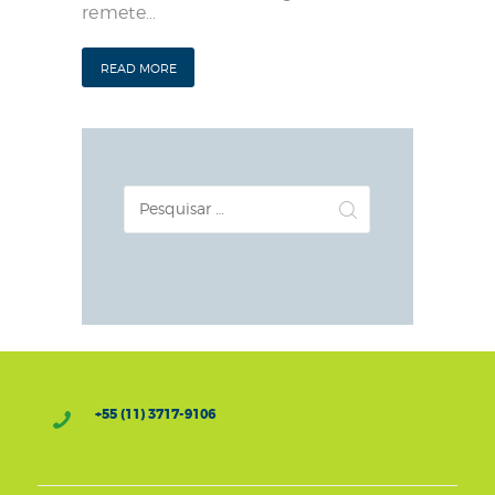
remete…
READ MORE
Pesquisar
por:
+55 (11) 3717-9106