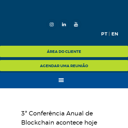
HOME
PT
|
EN
MCZ
ÁREA DO CLIENTE
EXPERTISE
NA MÍDIA
AGENDAR UMA REUNIÃO
BLOG
CONTATO
3ª Conferência Anual de
Blockchain acontece hoje