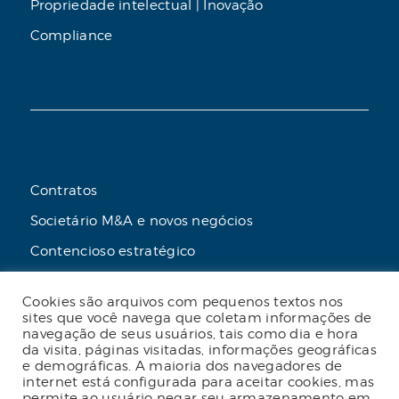
Propriedade intelectual | Inovação
Compliance
Contratos
Societário M&A e novos negócios
Contencioso estratégico
Tributário
Cookies são arquivos com pequenos textos nos
Advogado online
sites que você navega que coletam informações de
navegação de seus usuários, tais como dia e hora
Planos de assessoria mensal
da visita, páginas visitadas, informações geográficas
e demográficas. A maioria dos navegadores de
internet está configurada para aceitar cookies, mas
permite ao usuário negar seu armazenamento em