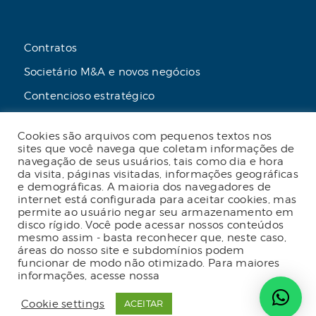
Contratos
Societário M&A e novos negócios
Contencioso estratégico
Tributário
Cookies são arquivos com pequenos textos nos
Advogado online
sites que você navega que coletam informações de
navegação de seus usuários, tais como dia e hora
Planos de assessoria mensal
da visita, páginas visitadas, informações geográficas
e demográficas. A maioria dos navegadores de
internet está configurada para aceitar cookies, mas
permite ao usuário negar seu armazenamento em
disco rígido. Você pode acessar nossos conteúdos
2023 Malgueiro Campos Zardo Advocacia |
mesmo assim - basta reconhecer que, neste caso,
Termos e condições de uso do site
|
Política
áreas do nosso site e subdomínios podem
de privacidade
|
Código de conduta
|
funcionar de modo não otimizado. Para maiores
Política de privacidade para fornecedores
|
informações, acesse nossa
Política de Privacidade
Política de gestão de crises e continuidade
de negócios
| Desenvolvido por
Radar do
Cookie settings
ACEITAR
Marketing