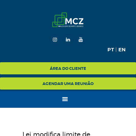
HOME
MCZ
PT
|
EN
EXPERTISE
NA MÍDIA
ÁREA DO CLIENTE
BLOG
AGENDAR UMA REUNIÃO
CONTATO
Lei modifica limite de