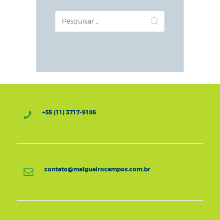
Pesquisar
por:
+55 (11) 3717-9106
contato@malgueirocampos.com.br