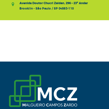
Avenida Doutor Chucri Zaidan, 296 – 23º Andar
Brooklin - São Paulo / SP 04583-110