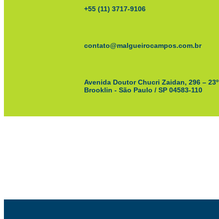
+55 (11) 3717-9106
contato@malgueirocampos.com.br
Avenida Doutor Chucri Zaidan, 296 – 23º
Brooklin - São Paulo / SP 04583-110