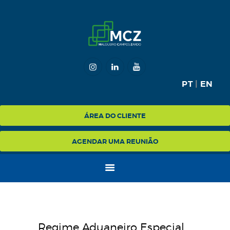
HOME
MCZ
PT
|
EN
EXPERTISE
NA MÍDIA
ÁREA DO CLIENTE
BLOG
AGENDAR UMA REUNIÃO
CONTATO
Regime Aduaneiro Especial