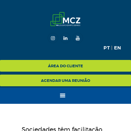
HOME
MCZ
PT
|
EN
EXPERTISE
NA MÍDIA
ÁREA DO CLIENTE
BLOG
AGENDAR UMA REUNIÃO
CONTATO
Sociedades têm facilitação