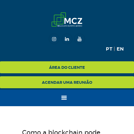
HOME
MCZ
PT
|
EN
EXPERTISE
NA MÍDIA
ÁREA DO CLIENTE
BLOG
AGENDAR UMA REUNIÃO
CONTATO
Como a blockchain pode