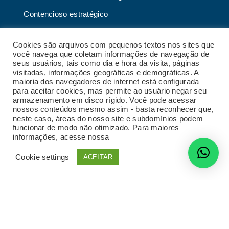
Contencioso estratégico
Tributário
Cookies são arquivos com pequenos textos nos sites que
Advogado online
você navega que coletam informações de navegação de
seus usuários, tais como dia e hora da visita, páginas
Planos de assessoria mensal
visitadas, informações geográficas e demográficas. A
maioria dos navegadores de internet está configurada
para aceitar cookies, mas permite ao usuário negar seu
armazenamento em disco rígido. Você pode acessar
nossos conteúdos mesmo assim - basta reconhecer que,
2023 Malgueiro Campos Zardo Advocacia |
neste caso, áreas do nosso site e subdomínios podem
Termos e condições de uso do site
|
Política de
funcionar de modo não otimizado. Para maiores
privacidade
|
Código de conduta
|
Política de
informações, acesse nossa
Política de Privacidade
privacidade para fornecedores
|
Política de
gestão de crises e continuidade de negócios
|
Cookie settings
ACEITAR
Desenvolvido por
Radar do Marketing