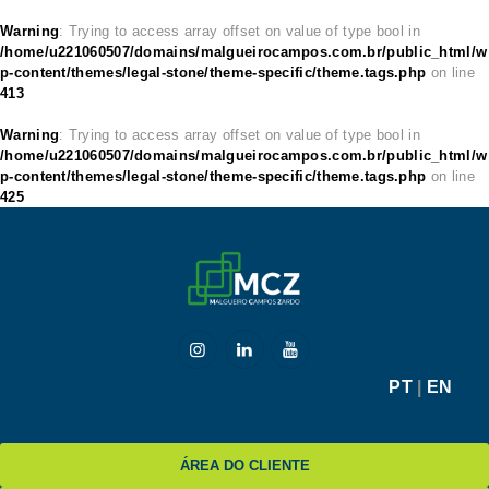
Warning
: Trying to access array offset on value of type bool in
/home/u221060507/domains/malgueirocampos.com.br/public_html/w
p-content/themes/legal-stone/theme-specific/theme.tags.php
on line
413
HOME
Warning
: Trying to access array offset on value of type bool in
/home/u221060507/domains/malgueirocampos.com.br/public_html/w
MCZ
p-content/themes/legal-stone/theme-specific/theme.tags.php
on line
425
EXPERTISE
NA MÍDIA
BLOG
CONTATO
PT
|
EN
ÁREA DO CLIENTE