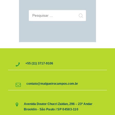
Pesquisar
por:
+55 (11) 3717-9106
contato@malgueirocampos.com.br
Avenida Doutor Chucri Zaidan, 296 – 23º Andar
Brooklin - São Paulo / SP 04583-110