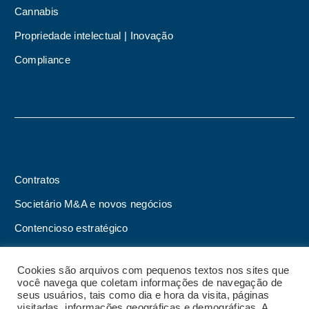
Cannabis
Propriedade intelectual | Inovação
Compliance
Contratos
Societário M&A e novos negócios
Contencioso estratégico
Tributário
Cookies são arquivos com pequenos textos nos sites que
Advogado online
você navega que coletam informações de navegação de
seus usuários, tais como dia e hora da visita, páginas
Planos de assessoria mensal
visitadas, informações geográficas e demográficas. A