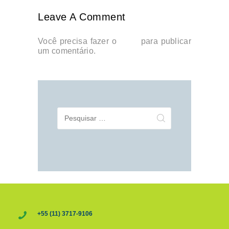
Leave A Comment
Você precisa fazer o
login
para publicar
um comentário.
Pesquisar
por:
+55 (11) 3717-9106