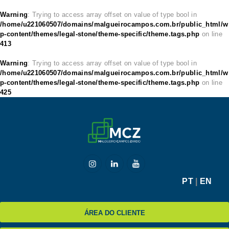
Warning
: Trying to access array offset on value of type bool in
/home/u221060507/domains/malgueirocampos.com.br/public_html/w
p-content/themes/legal-stone/theme-specific/theme.tags.php
on line
413
HOME
Warning
: Trying to access array offset on value of type bool in
/home/u221060507/domains/malgueirocampos.com.br/public_html/w
MCZ
p-content/themes/legal-stone/theme-specific/theme.tags.php
on line
425
EXPERTISE
NA MÍDIA
BLOG
CONTATO
PT
|
EN
ÁREA DO CLIENTE