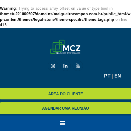
Warning
: Trying to access array offset on value of type bool in
/home/u221060507/domains/malgueirocampos.com.br/public_html/w
p-content/themes/legal-stone/theme-specific/theme.tags.php
on line
413
HOME
MCZ
EXPERTISE
NA MÍDIA
BLOG
PT
|
EN
CONTATO
ÁREA DO CLIENTE
AGENDAR UMA REUNIÃO