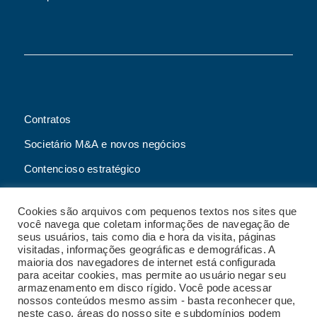
Contratos
Societário M&A e novos negócios
Contencioso estratégico
Tributário
Cookies são arquivos com pequenos textos nos sites que
Advogado online
você navega que coletam informações de navegação de
seus usuários, tais como dia e hora da visita, páginas
Planos de assessoria mensal
visitadas, informações geográficas e demográficas. A
maioria dos navegadores de internet está configurada
para aceitar cookies, mas permite ao usuário negar seu
armazenamento em disco rígido. Você pode acessar
nossos conteúdos mesmo assim - basta reconhecer que,
2023 Malgueiro Campos Zardo Advocacia |
neste caso, áreas do nosso site e subdomínios podem