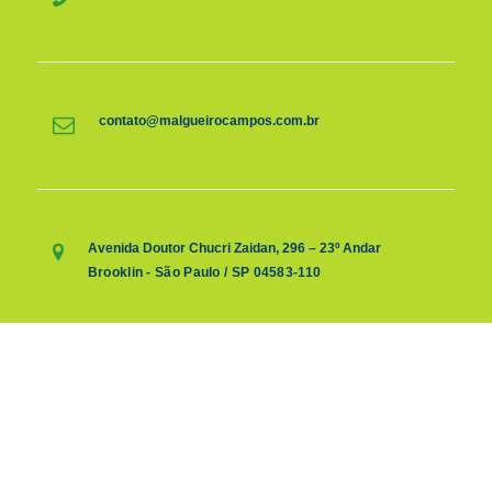
contato@malgueirocampos.com.br
Avenida Doutor Chucri Zaidan, 296 – 23º Andar
Brooklin - São Paulo / SP 04583-110