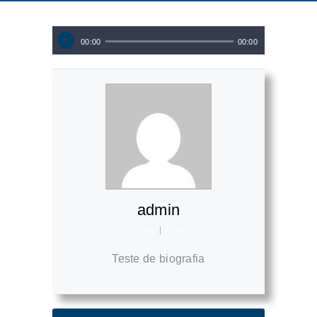
Tocador
00:00
00:00
de
áudio
admin
Website
|
+ posts
Teste de biografia