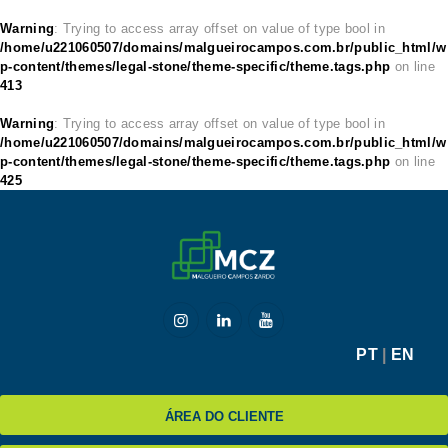
Warning
: Trying to access array offset on value of type bool in
/home/u221060507/domains/malgueirocampos.com.br/public_html/w
p-content/themes/legal-stone/theme-specific/theme.tags.php
on line
413
HOME
Warning
: Trying to access array offset on value of type bool in
/home/u221060507/domains/malgueirocampos.com.br/public_html/w
MCZ
p-content/themes/legal-stone/theme-specific/theme.tags.php
on line
425
EXPERTISE
NA MÍDIA
BLOG
CONTATO
PT
|
EN
ÁREA DO CLIENTE