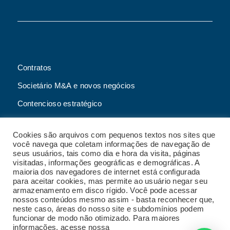
Contratos
Societário M&A e novos negócios
Contencioso estratégico
Tributário
Cookies são arquivos com pequenos textos nos sites que
Advogado online
você navega que coletam informações de navegação de
seus usuários, tais como dia e hora da visita, páginas
Planos de assessoria mensal
visitadas, informações geográficas e demográficas. A
maioria dos navegadores de internet está configurada
para aceitar cookies, mas permite ao usuário negar seu
armazenamento em disco rígido. Você pode acessar
nossos conteúdos mesmo assim - basta reconhecer que,
2023 Malgueiro Campos Zardo Advocacia |
neste caso, áreas do nosso site e subdomínios podem
Termos e condições de uso do site
|
Política de
funcionar de modo não otimizado. Para maiores
privacidade
|
Código de conduta
|
Política de
informações, acesse nossa
Política de Privacidade