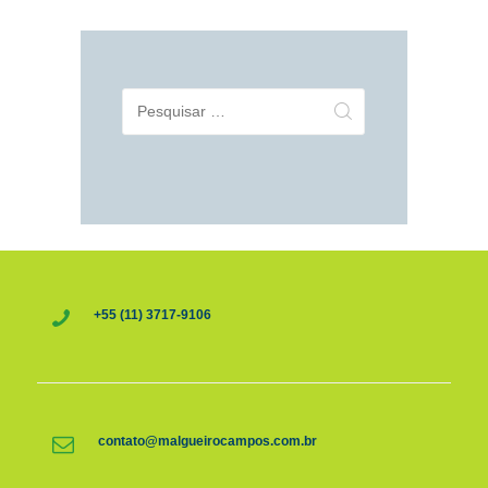
Pesquisar
por:
+55 (11) 3717-9106
contato@malgueirocampos.com.br