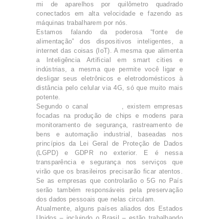
mi de aparelhos por quilômetro quadrado
conectados em alta velocidade e fazendo as
máquinas trabalharem por nós.
Estamos falando da poderosa “fonte de
alimentação” dos dispositivos inteligentes, a
internet das coisas (IoT). A mesma que alimenta
a Inteligência Artificial em smart cities e
indústrias, a mesma que permite você ligar e
desligar seus eletrônicos e eletrodomésticos à
distância pelo celular via 4G, só que muito mais
potente.
Segundo o canal
Tecnoblog
, existem empresas
focadas na produção de chips e modens para
monitoramento de segurança, rastreamento de
bens e automação industrial, baseadas nos
princípios da Lei Geral de Proteção de Dados
(LGPD) e GDPR no exterior. E é nessa
transparência e segurança nos serviços que
virão que os brasileiros precisarão ficar atentos.
Se as empresas que controlarão o 5G no País
serão também responsáveis pela preservação
dos dados pessoais que nelas circulam.
Atualmente, alguns países aliados dos Estados
Unidos – incluindo o Brasil – estão trabalhando