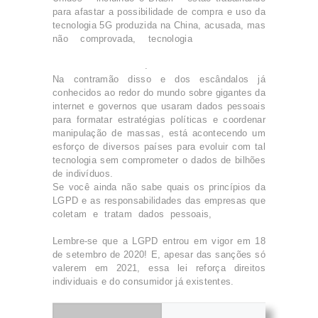
para afastar a possibilidade de compra e uso da
tecnologia 5G produzida na China, acusada, mas
não comprovada, tecnologia
supostamente
formatada para coletar dados pessoais e criar
redes de espionagem
.
Na contramão disso e dos escândalos já
conhecidos ao redor do mundo sobre gigantes da
internet e governos que usaram dados pessoais
para formatar estratégias políticas e coordenar
manipulação de massas, está acontecendo um
esforço de diversos países para evoluir com tal
tecnologia sem comprometer o dados de bilhões
de indivíduos.
Se você ainda não sabe quais os princípios da
LGPD e as responsabilidades das empresas que
coletam e tratam dados pessoais,
baixe aqui
nosso conteúdo gratuito.
Lembre-se que a LGPD entrou em vigor em 18
de setembro de 2020! E, apesar das sanções só
valerem em 2021, essa lei reforça direitos
individuais e do consumidor já existentes.