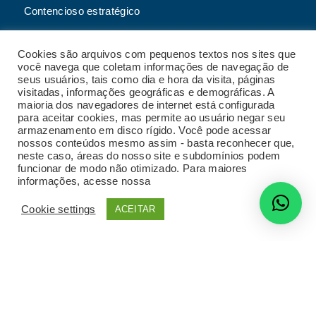
Contencioso estratégico
Tributário
Cookies são arquivos com pequenos textos nos sites que
Advogado online
você navega que coletam informações de navegação de
seus usuários, tais como dia e hora da visita, páginas
Planos de assessoria mensal
visitadas, informações geográficas e demográficas. A
maioria dos navegadores de internet está configurada
para aceitar cookies, mas permite ao usuário negar seu
armazenamento em disco rígido. Você pode acessar
nossos conteúdos mesmo assim - basta reconhecer que,
2023 Malgueiro Campos Zardo Advocacia |
neste caso, áreas do nosso site e subdomínios podem
Termos e condições de uso do site
|
Política de
funcionar de modo não otimizado. Para maiores
privacidade
|
Código de conduta
|
Política de
informações, acesse nossa
Política de Privacidade
privacidade para fornecedores
|
Política de
gestão de crises e continuidade de negócios
|
Cookie settings
ACEITAR
Desenvolvido por
Radar do Marketing