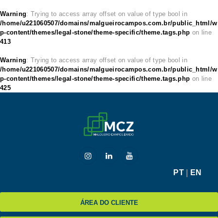
Warning
: Trying to access array offset on value of type bool in
/home/u221060507/domains/malgueirocampos.com.br/public_html/w
p-content/themes/legal-stone/theme-specific/theme.tags.php
on line
413
HOME
Warning
: Trying to access array offset on value of type bool in
/home/u221060507/domains/malgueirocampos.com.br/public_html/w
MCZ
p-content/themes/legal-stone/theme-specific/theme.tags.php
on line
425
EXPERTISE
NA MÍDIA
BLOG
CONTATO
PT
|
EN
ÁREA DO CLIENTE