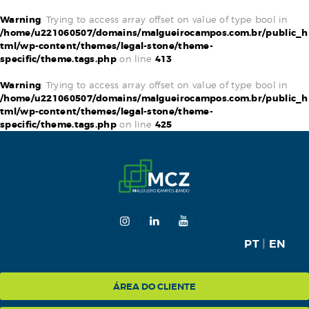
Warning
: Trying to access array offset on value of type bool in
/home/u221060507/domains/malgueirocampos.com.br/public_h
tml/wp-content/themes/legal-stone/theme-
specific/theme.tags.php
on line
413
HOME
Warning
: Trying to access array offset on value of type bool in
/home/u221060507/domains/malgueirocampos.com.br/public_h
MCZ
tml/wp-content/themes/legal-stone/theme-
specific/theme.tags.php
on line
425
EXPERTISE
NA MÍDIA
BLOG
CONTATO
PT
|
EN
ÁREA DO CLIENTE