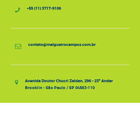
+55 (11) 3717-9106
contato@malgueirocampos.com.br
Avenida Doutor Chucri Zaidan, 296 – 23º Andar
Brooklin - São Paulo / SP 04583-110