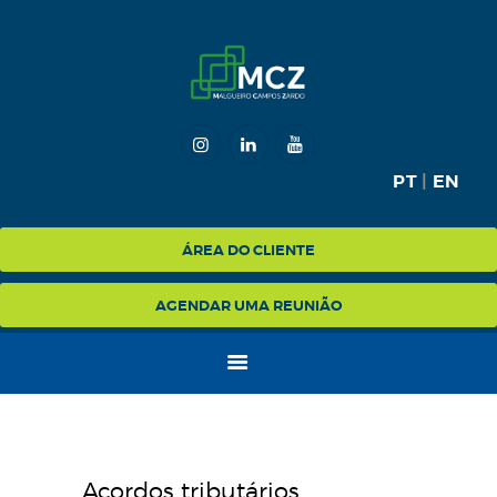
HOME
MCZ
PT
|
EN
EXPERTISE
NA MÍDIA
ÁREA DO CLIENTE
BLOG
AGENDAR UMA REUNIÃO
CONTATO
Acordos tributários