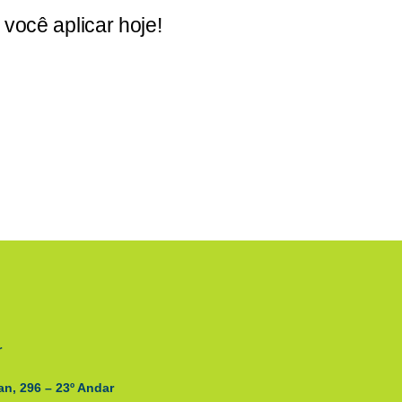
você aplicar hoje!
r
n, 296 – 23º Andar