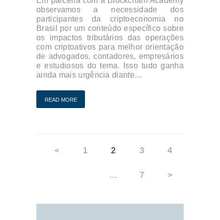
Em parceria com a Blockchain Academy
observamos a necessidade dos
participantes da criptoeconomia no
Brasil por um conteúdo específico sobre
os impactos tributários das operações
com criptoativos para melhor orientação
de advogados, contadores, empresários
e estudiosos do tema. Isso tudo ganha
ainda mais urgência diante…
READ MORE
Navegação
<
PAGE
1
PAGE
2
PAGE
3
PAGE
4
por
posts
…
PAGE
7
>