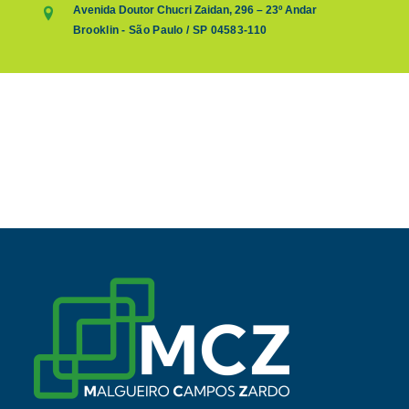
Avenida Doutor Chucri Zaidan, 296 – 23º Andar
Brooklin - São Paulo / SP 04583-110