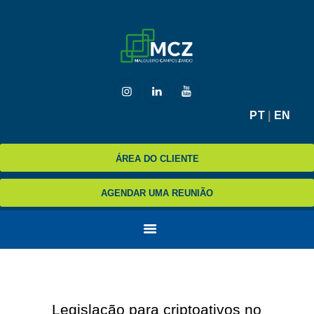
HOME
MCZ
PT
|
EN
EXPERTISE
NA MÍDIA
ÁREA DO CLIENTE
BLOG
AGENDAR UMA REUNIÃO
CONTATO
Legislação para criptoativos no