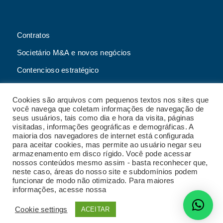
Contratos
Societário M&A e novos negócios
Contencioso estratégico
Tributário
Cookies são arquivos com pequenos textos nos sites que
Advogado online
você navega que coletam informações de navegação de
seus usuários, tais como dia e hora da visita, páginas
Planos de assessoria mensal
visitadas, informações geográficas e demográficas. A
maioria dos navegadores de internet está configurada
para aceitar cookies, mas permite ao usuário negar seu
armazenamento em disco rígido. Você pode acessar
nossos conteúdos mesmo assim - basta reconhecer que,
2023 Malgueiro Campos Zardo Advocacia |
neste caso, áreas do nosso site e subdomínios podem
Termos e condições de uso do site
|
Política de
funcionar de modo não otimizado. Para maiores
privacidade
|
Código de conduta
|
Política de
informações, acesse nossa
Política de Privacidade
privacidade para fornecedores
|
Política de
gestão de crises e continuidade de negócios
|
Cookie settings
ACEITAR
Desenvolvido por
Radar do Marketing