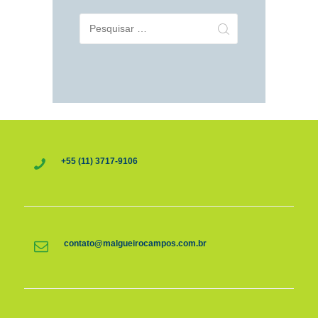
Pesquisar
por:
+55 (11) 3717-9106
contato@malgueirocampos.com.br