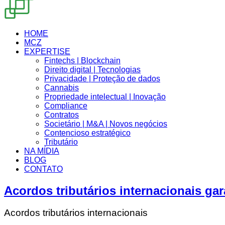
HOME
MCZ
EXPERTISE
Fintechs | Blockchain
Direito digital | Tecnologias
Privacidade | Proteção de dados
Cannabis
Propriedade intelectual | Inovação
Compliance
Contratos
Societário | M&A | Novos negócios
Contencioso estratégico
Tributário
NA MÍDIA
BLOG
CONTATO
Acordos tributários internacionais g
Acordos tributários internacionais