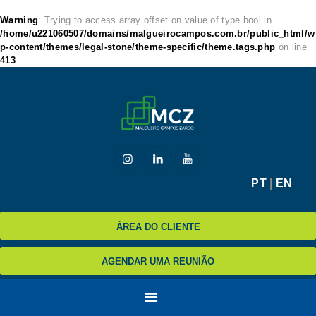
Warning
: Trying to access array offset on value of type bool in
/home/u221060507/domains/malgueirocampos.com.br/public_html/w
p-content/themes/legal-stone/theme-specific/theme.tags.php
on line
413
HOME
MCZ
EXPERTISE
NA MÍDIA
BLOG
PT
|
EN
CONTATO
ÁREA DO CLIENTE
AGENDAR UMA REUNIÃO