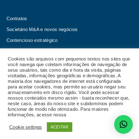
Contratos
Societário M&A e novos negócios
Contencioso estratégico
Tributário
Cookies são arquivos com pequenos textos nos sites que
Advogado online
você navega que coletam informações de navegação de
seus usuários, tais como dia e hora da visita, páginas
Planos de assessoria mensal
visitadas, informações geográficas e demográficas. A
maioria dos navegadores de internet está configurada
para aceitar cookies, mas permite ao usuário negar seu
armazenamento em disco rígido. Você pode acessar
nossos conteúdos mesmo assim - basta reconhecer que,
2023 Malgueiro Campos Zardo Advocacia |
Termos
neste caso, áreas do nosso site e subdomínios podem
e condições de uso do site
|
Política de privacidade
funcionar de modo não otimizado. Para maiores
|
Código de conduta
|
Política de privacidade para
informações, acesse nossa
Política de Privacidade
fornecedores
|
Política de gestão de crises e
continuidade de negócios
| Desenvolvido por
Cookie settings
ACEITAR
Radar do Marketing