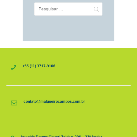
Pesquisar
por:
+55 (11) 3717-9106
contato@malgueirocampos.com.br
Avenida Doutor Chucri Zaidan, 296 – 23º Andar