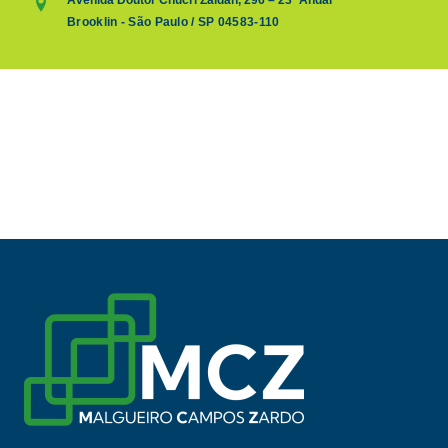
Brooklin - São Paulo / SP 04583-110