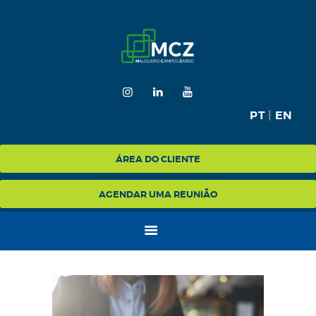
HOME
MCZ
PT
|
EN
EXPERTISE
NA MÍDIA
ÁREA DO CLIENTE
BLOG
AGENDAR UMA REUNIÃO
CONTATO