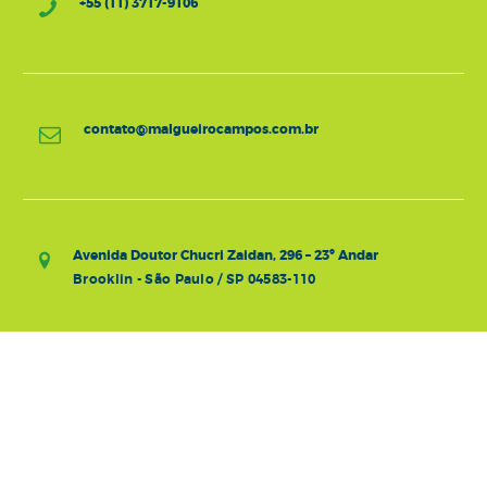
+55 (11) 3717-9106
contato@malgueirocampos.com.br
Avenida Doutor Chucri Zaidan, 296 – 23º Andar
Brooklin - São Paulo / SP 04583-110