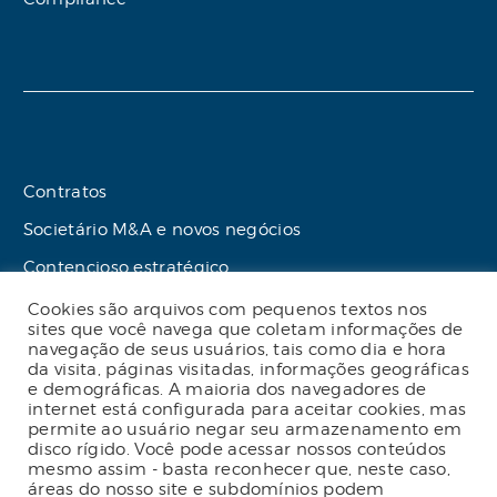
Contratos
Societário M&A e novos negócios
Contencioso estratégico
Tributário
Cookies são arquivos com pequenos textos nos
sites que você navega que coletam informações de
Advogado online
navegação de seus usuários, tais como dia e hora
da visita, páginas visitadas, informações geográficas
Planos de assessoria mensal
e demográficas. A maioria dos navegadores de
internet está configurada para aceitar cookies, mas
permite ao usuário negar seu armazenamento em
disco rígido. Você pode acessar nossos conteúdos
mesmo assim - basta reconhecer que, neste caso,
2023 Malgueiro Campos Zardo Advocacia |
áreas do nosso site e subdomínios podem