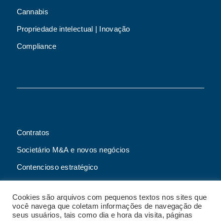
Cannabis
Propriedade intelectual | Inovação
Compliance
Contratos
Societário M&A e novos negócios
Contencioso estratégico
Tributário
Cookies são arquivos com pequenos textos nos sites que
Advogado online
você navega que coletam informações de navegação de
seus usuários, tais como dia e hora da visita, páginas
Planos de assessoria mensal