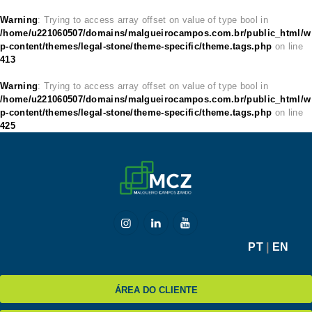
Warning
: Trying to access array offset on value of type bool in
/home/u221060507/domains/malgueirocampos.com.br/public_html/w
p-content/themes/legal-stone/theme-specific/theme.tags.php
on line
413
HOME
Warning
: Trying to access array offset on value of type bool in
/home/u221060507/domains/malgueirocampos.com.br/public_html/w
MCZ
p-content/themes/legal-stone/theme-specific/theme.tags.php
on line
425
EXPERTISE
NA MÍDIA
BLOG
CONTATO
PT
|
EN
ÁREA DO CLIENTE