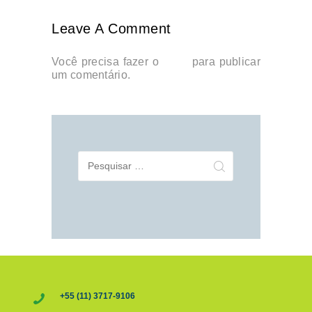
Leave A Comment
Você precisa fazer o
login
para publicar
um comentário.
Pesquisar
por:
+55 (11) 3717-9106