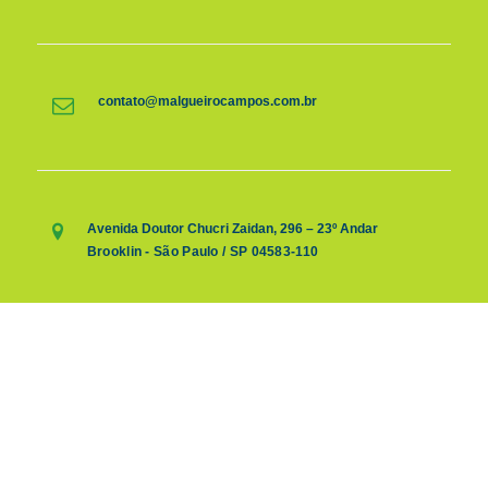
contato@malgueirocampos.com.br
Avenida Doutor Chucri Zaidan, 296 – 23º Andar
Brooklin - São Paulo / SP 04583-110