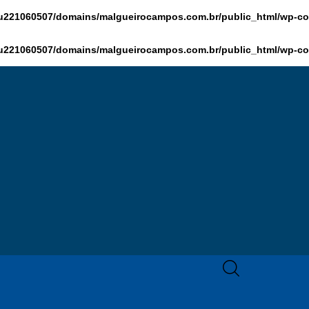
HOME
u221060507/domains/malgueirocampos.com.br/public_html/wp-con
MCZ
u221060507/domains/malgueirocampos.com.br/public_html/wp-con
EXPERTISE
NA MÍDIA
BLOG
CONTATO