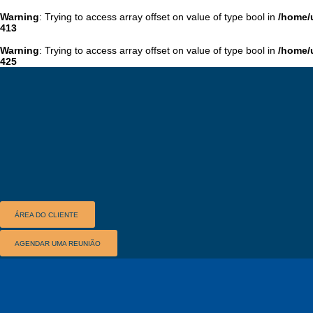
Warning
: Trying to access array offset on value of type bool in
/home/
413
Warning
: Trying to access array offset on value of type bool in
/home/
425
ÁREA DO CLIENTE
AGENDAR UMA REUNIÃO