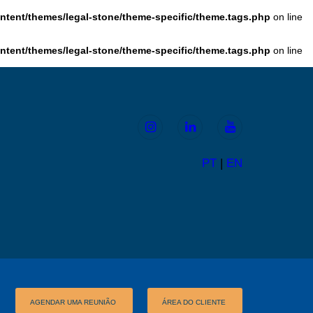
tent/themes/legal-stone/theme-specific/theme.tags.php
on line
tent/themes/legal-stone/theme-specific/theme.tags.php
on line
PT
|
EN
AGENDAR UMA REUNIÃO
ÁREA DO CLIENTE