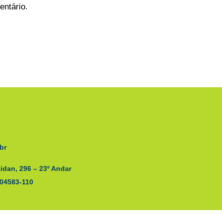
entário.
br
idan, 296 – 23º Andar
 04583-110