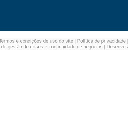
Termos e condições de uso do site
|
Política de privacidade
a de gestão de crises e continuidade de negócios
| Desenvol